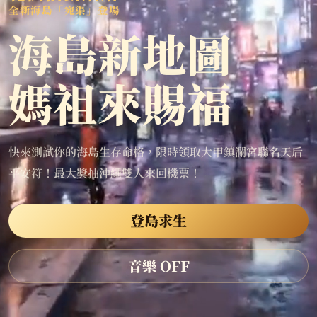
全新海島「宛渠」登場
海島新地圖
媽祖來賜福
快來測試你的海島生存命格，限時領取大甲鎮瀾宮聯名天后
平安符！最大獎抽沖繩雙人來回機票！
登島求生
音樂 OFF